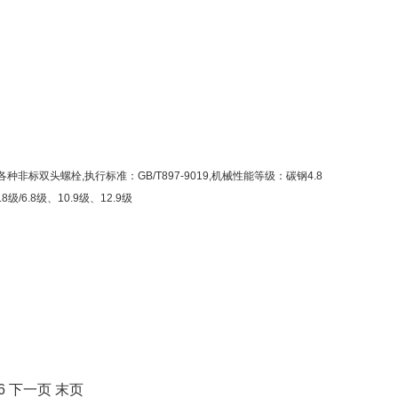
各种非标双头螺栓,执行标准：GB/T897-9019,机械性能等级：碳钢4.8
级/6.8级、10.9级、12.9级
6
下一页
末页