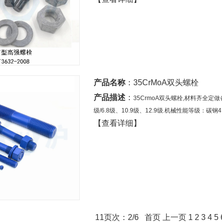
产品名称
：
35CrMoA双头螺栓
产品描述
：
35CrmoA双头螺栓,材料齐全定做
级/6.8级、10.9级、12.9级.机械性能等级：碳钢4.8
【查看详细】
11页次：2/6
首页
上一页
1
2
3
4
5