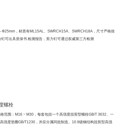
25mm，材质有ML15AL、SWRCH15A、SWRCH18A，尺寸严格按
出厂剪力钉可出具质保书.检测报告，剪力钉可通过权威第三方检测
强度螺栓
范围：M16 ~ M30，每套包括一个高强度扭剪型螺栓GB/T 3632、一
高强度垫圈GB/T1230，并应分属同批制造。10.9级钢结构扭剪型高强