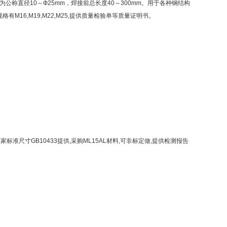
为公称直径10～Ф25mm，焊接前总长度40～300mm。用于各种钢结构
M16,M19,M22,M25,提供质量检验单等质量证明书。
准尺寸GB10433提供,采购ML15AL材料,可非标定做,提供检测报告